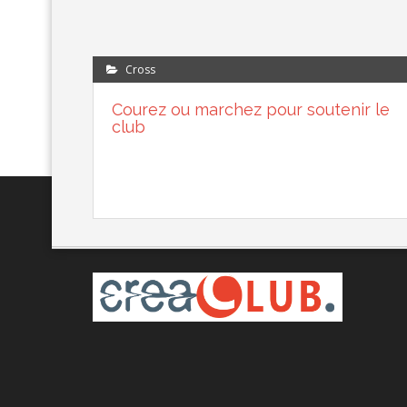
Cross
Courez ou marchez pour soutenir le
club