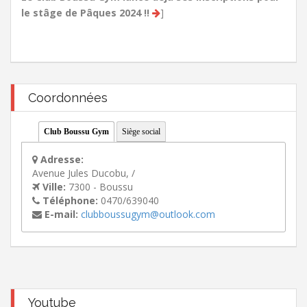
le stâge de Pâques 2024 !!
]
Coordonnées
Club Boussu Gym
Siège social
Adresse:
Avenue Jules Ducobu, /
Ville:
7300 - Boussu
Téléphone:
0470/639040
E-mail:
clubboussugym@outlook.com
Youtube